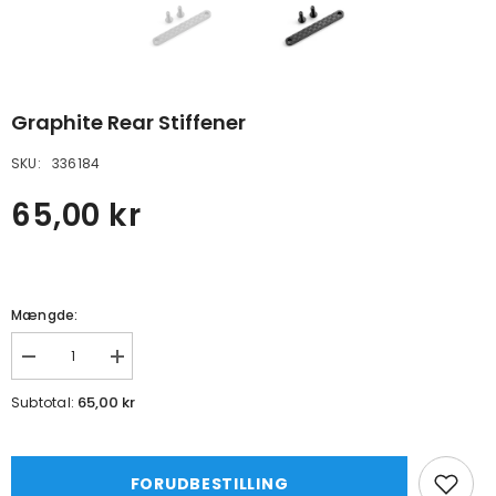
Graphite Rear Stiffener
SKU:
336184
65,00 kr
Mængde:
Formindsk
Øg
mængde
mængde
for
for
65,00 kr
Subtotal:
Graphite
Graphite
Rear
Rear
Stiffener
Stiffener
FORUDBESTILLING