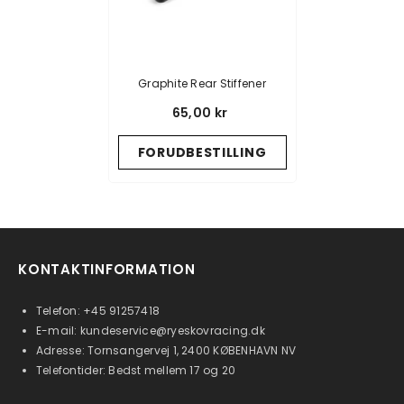
Graphite Rear Stiffener
65,00 kr
FORUDBESTILLING
KONTAKTINFORMATION
Telefon:
+45 91257418
E-mail:
kundeservice@ryeskovracing.dk
Adresse: Tornsangervej 1, 2400 KØBENHAVN NV
Telefontider: Bedst mellem 17 og 20