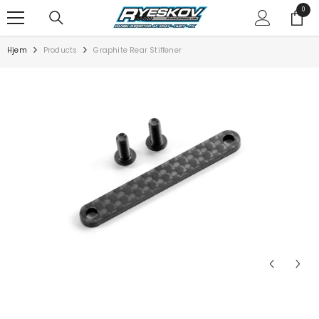
SPRING TIL INDHOLD
0
0
varer
Hjem
Products
Graphite Rear Stiffener