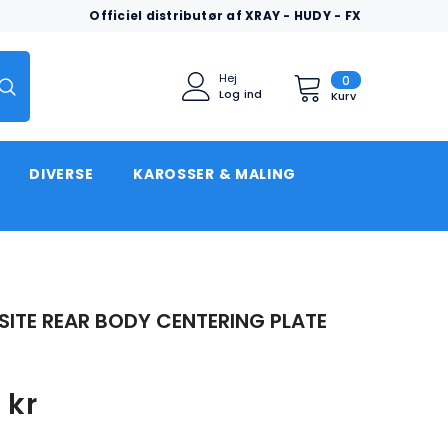
Officiel distributør af XRAY - HUDY - FX
0
Hej
0
Log ind
varer
Kurv
DIVERSE
KAROSSER & MALING
ITE REAR BODY CENTERING PLATE
0
 kr