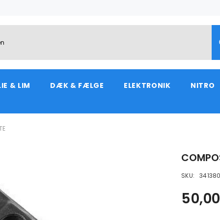
IE & LIM
DÆK & FÆLGE
ELEKTRONIK
NITRO
TE
COMPOS
SKU:
34138
50,00