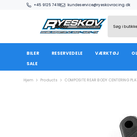
SPRING TIL INDHOLD
+45 9125 7418
kundeservice@ryeskovracing.dk
BILER
RESERVEDELE
VÆRKTØJ
OL
SALE
Hjem
Products
COMPOSITE REAR BODY CENTERING PLA