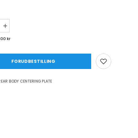
Øg
mængde
for
,00 kr
TE
COMPOSITE
REAR
BODY
NG
CENTERING
PLATE
FORUDBESTILLING
EAR BODY CENTERING PLATE