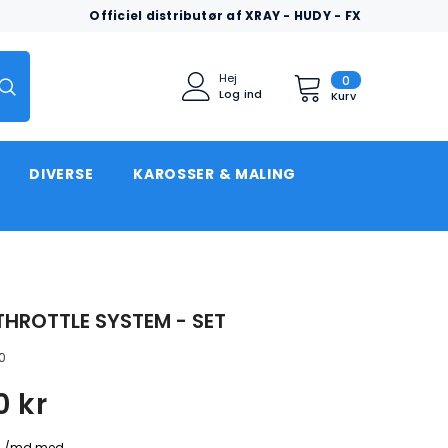
Officiel distributør af XRAY - HUDY - FX
0
Hej
0
Log ind
varer
Kurv
DIVERSE
KAROSSER & MALING
THROTTLE SYSTEM - SET
0
0 kr