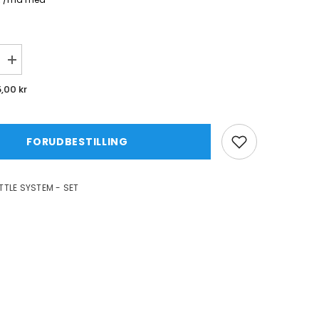
Øg
mængde
for
5,00 kr
HROTTLE
BRAKE/THROTTLE
SYSTEM
-
SET
FORUDBESTILLING
TLE SYSTEM - SET