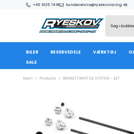
SPRING TIL INDHOLD
+45 9125 7418
kundeservice@ryeskovracing.dk
BILER
RESERVEDELE
VÆRKTØJ
OL
SALE
Hjem
Products
BRAKE/THROTTLE SYSTEM - SET