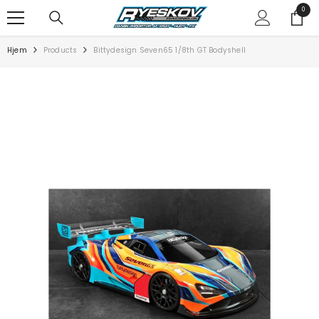
SPRING TIL INDHOLD
0
0
varer
Hjem
Products
Bittydesign Seven65 1/8th GT Bodyshell