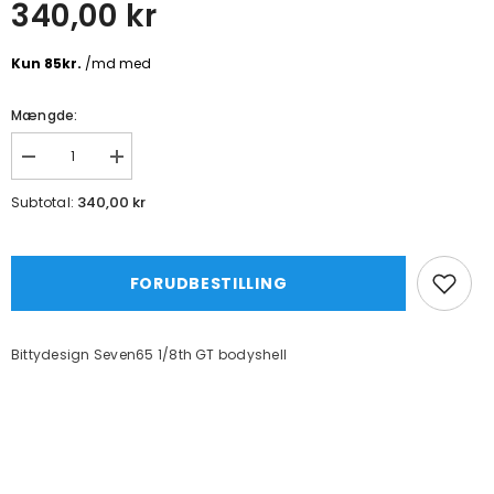
340,00 kr
Mængde:
Formindsk
Øg
mængde
mængde
for
for
340,00 kr
Subtotal:
Bittydesign
Bittydesign
Seven65
Seven65
1/8th
1/8th
GT
GT
bodyshell
bodyshell
FORUDBESTILLING
Bittydesign Seven65 1/8th GT bodyshell