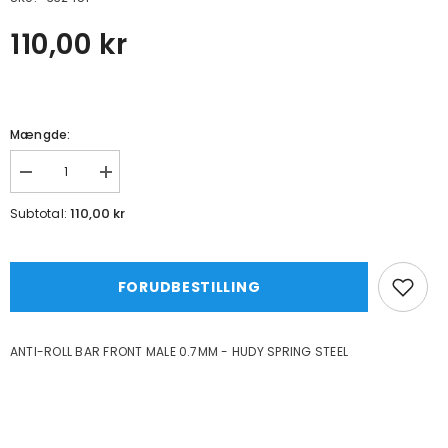
110,00 kr
Mængde:
Formindsk
Øg
mængde
mængde
for
for
110,00 kr
Subtotal:
ANTI-
ANTI-
ROLL
ROLL
BAR
BAR
FRONT
FRONT
MALE
MALE
FORUDBESTILLING
0.7MM
0.7MM
-
-
HUDY
HUDY
SPRING
SPRING
ANTI-ROLL BAR FRONT MALE 0.7MM - HUDY SPRING STEEL
STEEL
STEEL