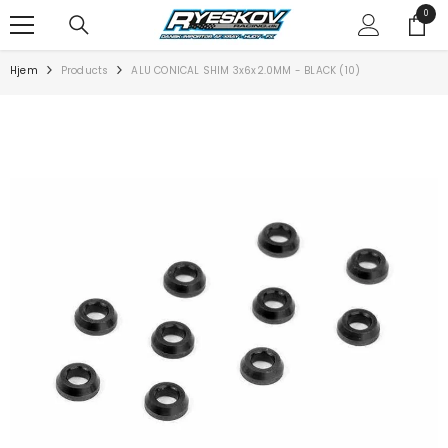
SPRING TIL INDHOLD
0
0
varer
Hjem
Products
ALU CONICAL SHIM 3x6x2.0MM - BLACK (10)