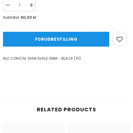
Formindsk
Øg
mængde
mængde
for
for
60,00 kr
Subtotal:
ALU
ALU
CONICAL
CONICAL
SHIM
SHIM
3x6x2.0MM
3x6x2.0MM
-
-
FORUDBESTILLING
BLACK
BLACK
(10)
(10)
ALU CONICAL SHIM 3x6x2.0MM - BLACK (10)
RELATED PRODUCTS