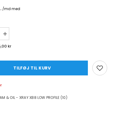
Øg
mængde
for
5,00 kr
AIR
FILTER
FOAM
&amp;
OIL
TILFØJ TIL KURV
-
XRAY
XB808
er
LOW
PROFILE
(10)
OAM & OIL - XRAY XB8 LOW PROFILE (10)