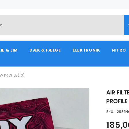
IE & LIM
DÆK & FÆLGE
ELEKTRONIK
NITRO
W PROFILE (10)
AIR FIL
PROFILE
SKU:
29354
185,0