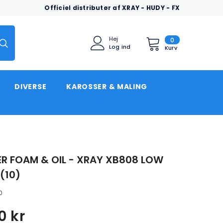
Officiel distributør af XRAY - HUDY - FX
0
Hej
0
Log ind
varer
Kurv
DIVERSE
KAROSSER & MALING
TER FOAM & OIL - XRAY XB808 LOW
 (10)
0
0 kr