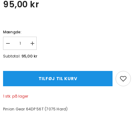
95,00 kr
Mængde:
Formindsk
Øg
mængde
mængde
for
for
95,00 kr
Subtotal:
56T
56T
Pinion
Pinion
Gear
Gear
64DP
64DP
(7075
(7075
TILFØJ TIL KURV
Hard)
Hard)
1 stk. på lager
Pinion Gear 64DP 56T (7075 Hard)