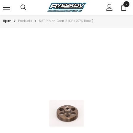
SPRING TIL INDHOLD
0
0
varer
Hjem
Products
56T Pinion Gear 64DP (7075 Hard)